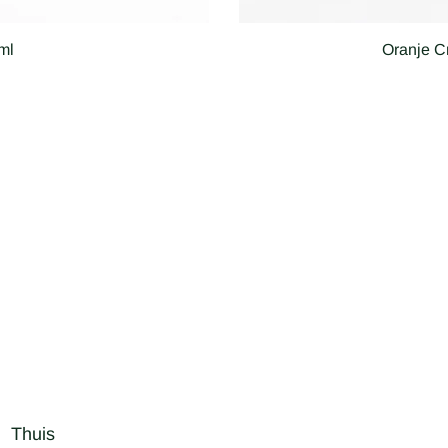
ml
Oranje C
ijs
Thuis