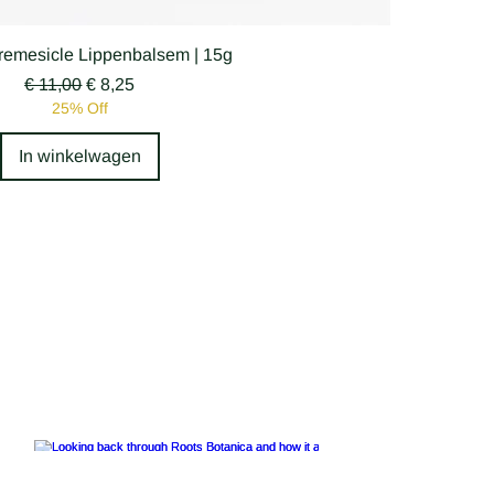
Snel overzicht
remesicle Lippenbalsem | 15g
Normale prijs
Verkoopprijs
€ 11,00
€ 8,25
25% Off
In winkelwagen