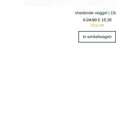
Snel overzicht
Voedende ooggel | 15
Normale prijs
Verkooppr
€ 24,50
€ 18,38
25% Off
In winkelwagen